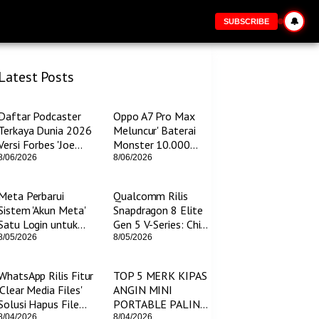
🔔
SUBSCRIBE
Latest Posts
Daftar Podcaster
Oppo A7 Pro Max
Terkaya Dunia 2026
Meluncur' Baterai
Versi Forbes 'Joe
Monster 10.000
Rogan Tembus Rp
mAh dan Debut
8/06/2026
8/06/2026
1,3 Triliun
Snapdragon 4 Gen 5
Meta Perbarui
Qualcomm Rilis
Sistem 'Akun Meta'
Snapdragon 8 Elite
Satu Login untuk
Gen 5 V-Series: Chip
Semua Aplikasi dan
Gaming Anyar siap
8/05/2026
8/05/2026
Perangkat
Debut
WhatsApp Rilis Fitur
TOP 5 MERK KIPAS
'Clear Media Files'
ANGIN MINI
Solusi Hapus File
PORTABLE PALING
Saluran WA Biar
LARIS DI
8/04/2026
8/04/2026