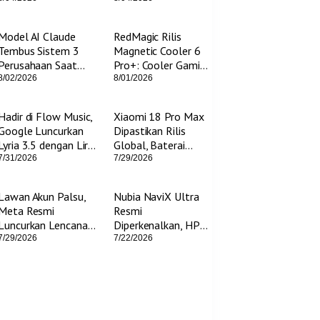
Memori HP Enggak
INDONESIA
Penuh!
Model AI Claude
RedMagic Rilis
Tembus Sistem 3
Magnetic Cooler 6
Perusahaan Saat
Pro+: Cooler Gaming
Pengujian Keamanan
Ekstrem 33W, Harga
8/02/2026
8/01/2026
Siber
Cuma Rp 500
Ribuan
Hadir di Flow Music,
Xiaomi 18 Pro Max
Google Luncurkan
Dipastikan Rilis
Lyria 3.5 dengan Lirik
Global, Baterai
dan Kontrol Kreatif
8.000 mAh &
7/31/2026
7/29/2026
Lebih Presisi
Kamera 200MP
Lawan Akun Palsu,
Nubia NaviX Ultra
Meta Resmi
Resmi
Luncurkan Lencana
Diperkenalkan, HP
Centang Hitam
Agentic AI Pertama
7/29/2026
7/22/2026
Gratis di Facebook
di Dunia!