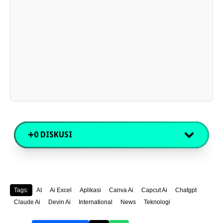
+
0 DISKUSI
Tags:
AI
Ai Excel
Aplikasi
Canva Ai
Capcut Ai
Chatgpt
Claude Ai
Devin Ai
International
News
Teknologi