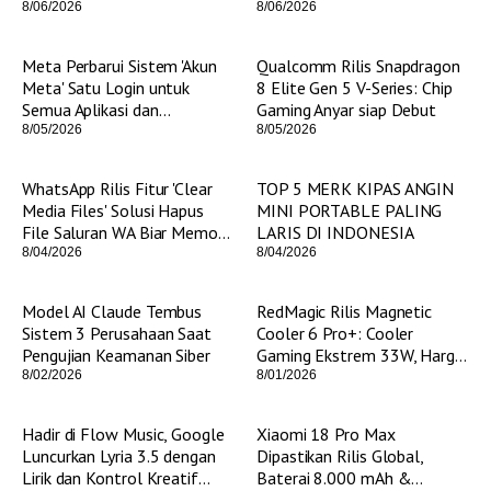
5
8/06/2026
8/06/2026
Meta Perbarui Sistem 'Akun
Qualcomm Rilis Snapdragon
Meta' Satu Login untuk
8 Elite Gen 5 V-Series: Chip
Semua Aplikasi dan
Gaming Anyar siap Debut
Perangkat
8/05/2026
8/05/2026
WhatsApp Rilis Fitur 'Clear
TOP 5 MERK KIPAS ANGIN
Media Files' Solusi Hapus
MINI PORTABLE PALING
File Saluran WA Biar Memori
LARIS DI INDONESIA
HP Enggak Penuh!
8/04/2026
8/04/2026
Model AI Claude Tembus
RedMagic Rilis Magnetic
Sistem 3 Perusahaan Saat
Cooler 6 Pro+: Cooler
Pengujian Keamanan Siber
Gaming Ekstrem 33W, Harga
Cuma Rp 500 Ribuan
8/02/2026
8/01/2026
Hadir di Flow Music, Google
Xiaomi 18 Pro Max
Luncurkan Lyria 3.5 dengan
Dipastikan Rilis Global,
Lirik dan Kontrol Kreatif
Baterai 8.000 mAh &