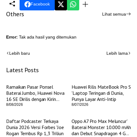
Facebook
Others
Lihat semua
Error:
Tak ada hasil yang ditemukan
Lebih baru
Lebih lama
Latest Posts
Ramaikan Pasar Ponsel
Huawei Rilis MateBook Pro S
Baterai Jumbo, Huawei Nova
'Laptop Teringan di Dunia,
16 SE Dirilis dengan Kirin
Punya Layar Anti-Intip
8020
8/08/2026
8/07/2026
Daftar Podcaster Terkaya
Oppo A7 Pro Max Meluncur'
Dunia 2026 Versi Forbes 'Joe
Baterai Monster 10.000 mAh
Rogan Tembus Rp 1,3 Triliun
dan Debut Snapdragon 4 Gen